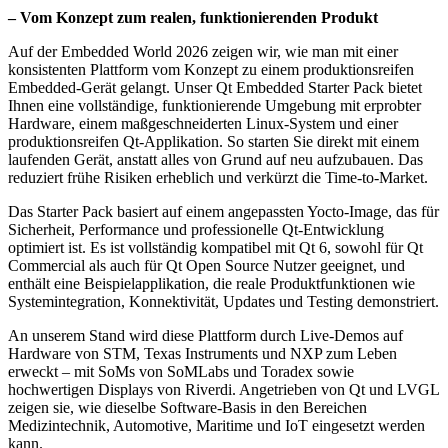
– Vom Konzept zum realen, funktionierenden Produkt
Auf der Embedded World 2026 zeigen wir, wie man mit einer
konsistenten Plattform vom Konzept zu einem produktionsreifen
Embedded-Gerät gelangt. Unser Qt Embedded Starter Pack bietet
Ihnen eine vollständige, funktionierende Umgebung mit erprobter
Hardware, einem maßgeschneiderten Linux-System und einer
produktionsreifen Qt-Applikation. So starten Sie direkt mit einem
laufenden Gerät, anstatt alles von Grund auf neu aufzubauen. Das
reduziert frühe Risiken erheblich und verkürzt die Time-to-Market.
Das Starter Pack basiert auf einem angepassten Yocto-Image, das für
Sicherheit, Performance und professionelle Qt-Entwicklung
optimiert ist. Es ist vollständig kompatibel mit Qt 6, sowohl für Qt
Commercial als auch für Qt Open Source Nutzer geeignet, und
enthält eine Beispielapplikation, die reale Produktfunktionen wie
Systemintegration, Konnektivität, Updates und Testing demonstriert.
An unserem Stand wird diese Plattform durch Live-Demos auf
Hardware von STM, Texas Instruments und NXP zum Leben
erweckt – mit SoMs von SoMLabs und Toradex sowie
hochwertigen Displays von Riverdi. Angetrieben von Qt und LVGL
zeigen sie, wie dieselbe Software-Basis in den Bereichen
Medizintechnik, Automotive, Maritime und IoT eingesetzt werden
kann.