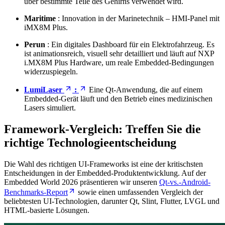
über bestimmte Teile des Gehirns verwendet wird.
Maritime
: Innovation in der Marinetechnik – HMI-Panel mit
iMX8M Plus.
Perun
: Ein digitales Dashboard für ein Elektrofahrzeug. Es
ist animationsreich, visuell sehr detailliert und läuft auf NXP
i.MX8M Plus Hardware, um reale Embedded-Bedingungen
widerzuspiegeln.
LumiLaser
:
Eine Qt-Anwendung, die auf einem
Embedded-Gerät läuft und den Betrieb eines medizinischen
Lasers simuliert.
Framework-Vergleich: Treffen Sie die
richtige Technologieentscheidung
Die Wahl des richtigen UI-Frameworks ist eine der kritischsten
Entscheidungen in der Embedded-Produktentwicklung. Auf der
Embedded World 2026 präsentieren wir unseren
Qt-vs.-Android-
Benchmarks-Report
sowie einen umfassenden Vergleich der
beliebtesten UI-Technologien, darunter Qt, Slint, Flutter, LVGL und
HTML-basierte Lösungen.