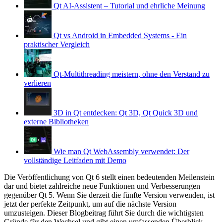
Qt AI-Assistent – Tutorial und ehrliche Meinung
Qt vs Android in Embedded Systems - Ein
praktischer Vergleich
Qt-Multithreading meistern, ohne den Verstand zu
verlieren
3D in Qt entdecken: Qt 3D, Qt Quick 3D und
externe Bibliotheken
Wie man Qt WebAssembly verwendet: Der
vollständige Leitfaden mit Demo
Die Veröffentlichung von Qt 6 stellt einen bedeutenden Meilenstein
dar und bietet zahlreiche neue Funktionen und Verbesserungen
gegenüber Qt 5. Wenn Sie derzeit die fünfte Version verwenden, ist
jetzt der perfekte Zeitpunkt, um auf die nächste Version
umzusteigen. Dieser Blogbeitrag führt Sie durch die wichtigsten
Gründe für den Wechsel und gibt einen umfassenden Überblick