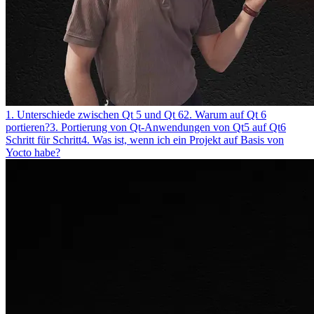
1. Unterschiede zwischen Qt 5 und Qt 6
2. Warum auf Qt 6
portieren?
3. Portierung von Qt-Anwendungen von Qt5 auf Qt6
Schritt für Schritt
4. Was ist, wenn ich ein Projekt auf Basis von
Yocto habe?