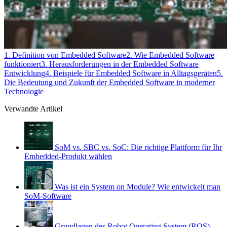
1. Definition von Embedded Software
2. Wie Embedded Software
funktioniert
3. Herausforderungen in der Embedded Software
Entwicklung
4. Beispiele für Embedded Software in Alltagsgeräten
5.
Die Bedeutung und Zukunft der Embedded Software in moderner
Technologie
Verwandte Artikel
SoM vs. SBC vs. SoC: Die richtige Plattform für Ihr
Embedded-Produkt wählen
Was ist ein System on Module? Wie entwickelt man
SoM-Software
Grundlagen des Robot Operating System (ROS)