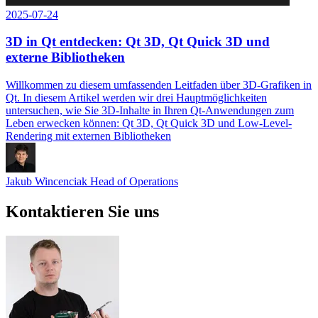
2025-07-24
3D in Qt entdecken: Qt 3D, Qt Quick 3D und
externe Bibliotheken
Willkommen zu diesem umfassenden Leitfaden über 3D-Grafiken in
Qt. In diesem Artikel werden wir drei Hauptmöglichkeiten
untersuchen, wie Sie 3D-Inhalte in Ihren Qt-Anwendungen zum
Leben erwecken können: Qt 3D, Qt Quick 3D und Low-Level-
Rendering mit externen Bibliotheken
Jakub Wincenciak
Head of Operations
Kontaktieren Sie uns