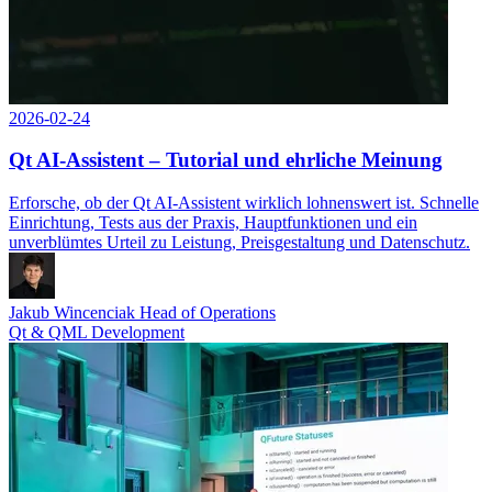
2026-02-24
Qt AI-Assistent – Tutorial und ehrliche Meinung
Erforsche, ob der Qt AI-Assistent wirklich lohnenswert ist. Schnelle
Einrichtung, Tests aus der Praxis, Hauptfunktionen und ein
unverblümtes Urteil zu Leistung, Preisgestaltung und Datenschutz.
Jakub Wincenciak
Head of Operations
Qt & QML Development