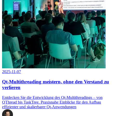
2025-11-07
Qt-Multithreading meistern, ohne den Verstand zu
verlieren
Entdecken Sie die Entwicklung des Qt-Multithreadings – von
QThread bis TaskTree. Praxisnahe Einblicke für den Aufbau
effizienter und skalierbarer Qt-Anwendungen