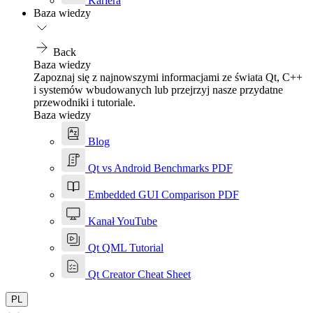
Kariera
Baza wiedzy
Back
Baza wiedzy
Zapoznaj się z najnowszymi informacjami ze świata Qt, C++
i systemów wbudowanych lub przejrzyj nasze przydatne
przewodniki i tutoriale.
Baza wiedzy
Blog
Qt vs Android Benchmarks PDF
Embedded GUI Comparison PDF
Kanał YouTube
Qt QML Tutorial
Qt Creator Cheat Sheet
PL