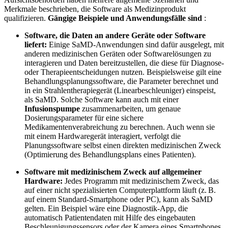
Merkmale beschrieben, die Software als Medizinprodukt
qualifizieren.
Gängige Beispiele und Anwendungsfälle sind
:
Software, die Daten an andere Geräte oder Software
liefert:
Einige SaMD-Anwendungen sind dafür ausgelegt, mit
anderen medizinischen Geräten oder Softwarelösungen zu
interagieren und Daten bereitzustellen, die diese für Diagnose-
oder Therapieentscheidungen nutzen. Beispielsweise gilt eine
Behandlungsplanungssoftware, die Parameter berechnet und
in ein Strahlentherapiegerät (Linearbeschleuniger) einspeist,
als SaMD. Solche Software kann auch mit einer
Infusionspumpe
zusammenarbeiten, um genaue
Dosierungsparameter für eine sichere
Medikamentenverabreichung zu berechnen. Auch wenn sie
mit einem Hardwaregerät interagiert, verfolgt die
Planungssoftware selbst einen direkten medizinischen Zweck
(Optimierung des Behandlungsplans eines Patienten).
Software mit medizinischem Zweck auf allgemeiner
Hardware:
Jedes Programm mit medizinischem Zweck, das
auf einer nicht spezialisierten Computerplattform läuft (z. B.
auf einem Standard-Smartphone oder PC), kann als SaMD
gelten. Ein Beispiel wäre eine Diagnostik-App, die
automatisch Patientendaten mit Hilfe des eingebauten
Beschleunigungssensors oder der Kamera eines Smartphones