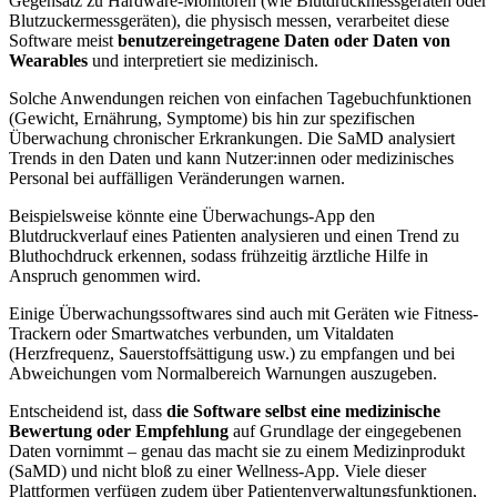
Gegensatz zu Hardware-Monitoren (wie Blutdruckmessgeräten oder
Blutzuckermessgeräten), die physisch messen, verarbeitet diese
Software meist
benutzereingetragene Daten oder Daten von
Wearables
und interpretiert sie medizinisch.
Solche Anwendungen reichen von einfachen Tagebuchfunktionen
(Gewicht, Ernährung, Symptome) bis hin zur spezifischen
Überwachung chronischer Erkrankungen. Die SaMD analysiert
Trends in den Daten und kann Nutzer:innen oder medizinisches
Personal bei auffälligen Veränderungen warnen.
Beispielsweise könnte eine Überwachungs-App den
Blutdruckverlauf eines Patienten analysieren und einen Trend zu
Bluthochdruck erkennen, sodass frühzeitig ärztliche Hilfe in
Anspruch genommen wird.
Einige Überwachungssoftwares sind auch mit Geräten wie Fitness-
Trackern oder Smartwatches verbunden, um Vitaldaten
(Herzfrequenz, Sauerstoffsättigung usw.) zu empfangen und bei
Abweichungen vom Normalbereich Warnungen auszugeben.
Entscheidend ist, dass
die Software selbst eine medizinische
Bewertung oder Empfehlung
auf Grundlage der eingegebenen
Daten vornimmt – genau das macht sie zu einem Medizinprodukt
(SaMD) und nicht bloß zu einer Wellness-App. Viele dieser
Plattformen verfügen zudem über Patientenverwaltungsfunktionen,