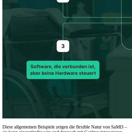
Diese allgemeinen Beispiele zeigen die flexible Natur von SaMD –