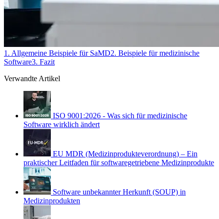
1. Allgemeine Beispiele für SaMD
2. Beispiele für medizinische
Software
3. Fazit
Verwandte Artikel
ISO 9001:2026 - Was sich für medizinische
Software wirklich ändert
EU MDR (Medizinprodukteverordnung) – Ein
praktischer Leitfaden für softwaregetriebene Medizinprodukte
Software unbekannter Herkunft (SOUP) in
Medizinprodukten