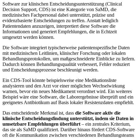
Software zur klinischen Entscheidungsunterstützung (Clinical
Decision Support, CDS) ist eine Kategorie von SaMD, die
medizinisches Fachpersonal dabei unterstützt, präzise und
evidenzbasierte Entscheidungen zu treffen. Anstatt lediglich
Patientendaten anzuzeigen, interpretiert diese Software die
Informationen und generiert Empfehlungen, die in Echtzeit
umgesetzt werden können.
Die Software integriert typischerweise patientenspezifische Daten
mit medizinischen Leitlinien, klinischer Forschung oder lokalen
Behandlungsprotokollen, um maßgeschneiderte Einblicke zu liefern.
Dadurch können Behandlungsqualität verbessert, Fehler reduziert
und Entscheidungsprozesse beschleunigt werden.
Ein CDS-Tool könnte beispielsweise eine Medikationsliste
analysieren und den Arzt vor einer möglichen Wechselwirkung
warnen, bevor ein neues Medikament verordnet wird. Ein weiteres
Beispiel wäre eine Software, die Laborergebnisse überprüft und ein
geeignetes Antibiotikum auf Basis lokaler Resistenzdaten empfiehlt.
Das entscheidende Merkmal ist, dass
die Software aktiv die
klinische Entscheidungsfindung unterstützt, indem sie Daten in
umsetzbare Empfehlungen überführt
– ein zentrales Kriterium,
das sie als SaMD qualifiziert. Darüber hinaus fördert CDS-Software
oft die Kommunikation zwischen verschiedenen Behandlungsteams