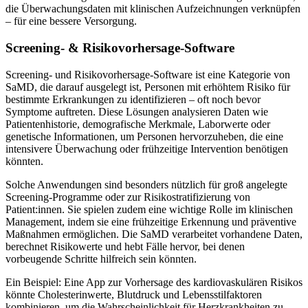
die Überwachungsdaten mit klinischen Aufzeichnungen verknüpfen
– für eine bessere Versorgung.
Screening- & Risikovorhersage-Software
Screening- und Risikovorhersage-Software ist eine Kategorie von
SaMD, die darauf ausgelegt ist, Personen mit erhöhtem Risiko für
bestimmte Erkrankungen zu identifizieren – oft noch bevor
Symptome auftreten. Diese Lösungen analysieren Daten wie
Patientenhistorie, demografische Merkmale, Laborwerte oder
genetische Informationen, um Personen hervorzuheben, die eine
intensivere Überwachung oder frühzeitige Intervention benötigen
könnten.
Solche Anwendungen sind besonders nützlich für groß angelegte
Screening-Programme oder zur Risikostratifizierung von
Patient:innen. Sie spielen zudem eine wichtige Rolle im klinischen
Management, indem sie eine frühzeitige Erkennung und präventive
Maßnahmen ermöglichen. Die SaMD verarbeitet vorhandene Daten,
berechnet Risikowerte und hebt Fälle hervor, bei denen
vorbeugende Schritte hilfreich sein könnten.
Ein Beispiel: Eine App zur Vorhersage des kardiovaskulären Risikos
könnte Cholesterinwerte, Blutdruck und Lebensstilfaktoren
kombinieren, um die Wahrscheinlichkeit für Herzkrankheiten zu