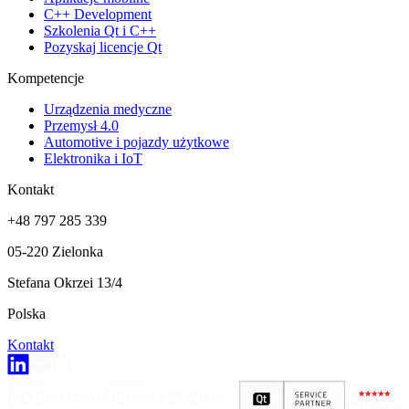
C++ Development
Szkolenia Qt i C++
Pozyskaj licencje Qt
Kompetencje
Urządzenia medyczne
Przemysł 4.0
Automotive i pojazdy użytkowe
Elektronika i IoT
Kontakt
+48 797 285 339
05-220 Zielonka
Stefana Okrzei 13/4
Polska
Kontakt