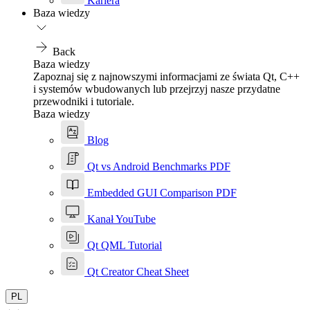
Kariera
Baza wiedzy
Back
Baza wiedzy
Zapoznaj się z najnowszymi informacjami ze świata Qt, C++
i systemów wbudowanych lub przejrzyj nasze przydatne
przewodniki i tutoriale.
Baza wiedzy
Blog
Qt vs Android Benchmarks PDF
Embedded GUI Comparison PDF
Kanał YouTube
Qt QML Tutorial
Qt Creator Cheat Sheet
PL