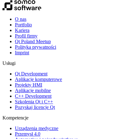
O nas
Portfolio
Kariera
Profil firmy
Qt Poland Meetup
Polityka prywatności
Imprint
Usługi
Qt Development
Aplikacje komputerowe
Projekty HMI
Aplikacje mobilne
C++ Development
Szkolenia Qt i C++
Pozyskaj licencje Qt
Kompetencje
Urządzenia medyczne
Przemysł 4.0